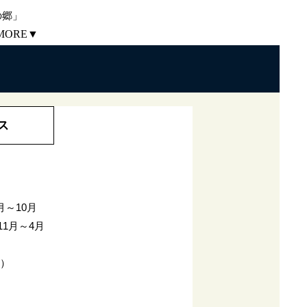
の郷」
MORE▼
ス
月～10月
1月～4月
込）
）